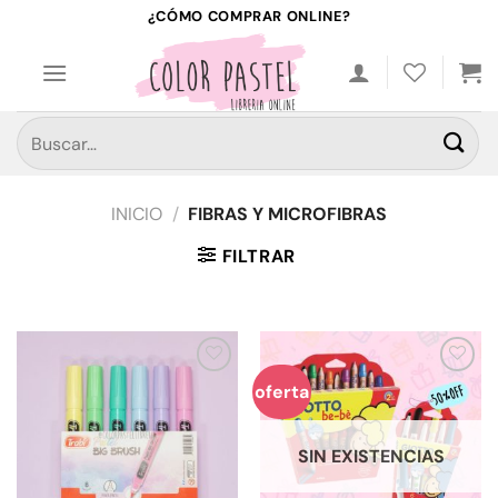
Saltar
¿CÓMO COMPRAR ONLINE?
al
contenido
Buscar
por:
INICIO
/
FIBRAS Y MICROFIBRAS
FILTRAR
Añadir
Añadir
oferta
a la
a la
lista de
lista de
deseos
deseos
SIN EXISTENCIAS