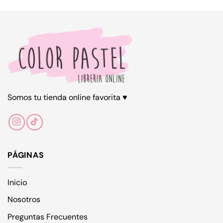
variantes.
Las
opciones
se
pueden
elegir
en
la
página
de
Somos tu tienda online favorita ♥
producto
PÁGINAS
Inicio
Nosotros
Preguntas Frecuentes