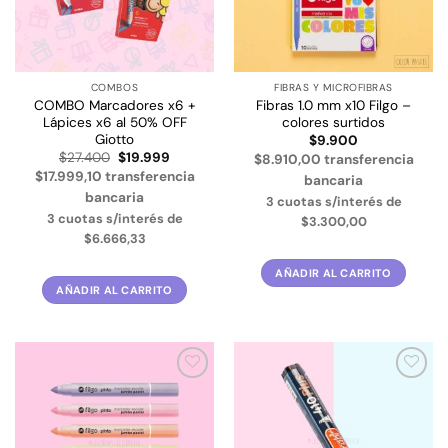
COMBOS
FIBRAS Y MICROFIBRAS
COMBO Marcadores x6 +
Fibras 1.0 mm x10 Filgo –
Lápices x6 al 50% OFF
colores surtidos
Giotto
$
9.900
El
El
$
27.400
$
19.999
$8.910,00 transferencia
precio
precio
$17.999,10 transferencia
bancaria
original
actual
era:
es:
bancaria
3 cuotas s/interés de
$27.400.
$19.999.
3 cuotas s/interés de
$3.300,00
$6.666,33
AÑADIR AL CARRITO
AÑADIR AL CARRITO
Añadir
Añadir
a la
a la
lista de
lista de
deseos
deseos