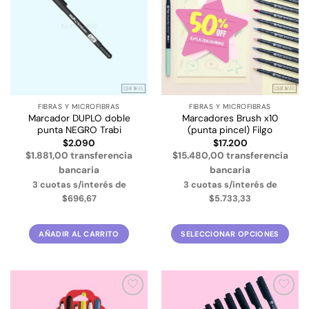
a la
a la
lista de
lista de
deseos
deseos
FIBRAS Y MICROFIBRAS
FIBRAS Y MICROFIBRAS
Marcador DUPLO doble
Marcadores Brush x10
punta NEGRO Trabi
(punta pincel) Filgo
$
2.090
$
17.200
$1.881,00 transferencia
$15.480,00 transferencia
bancaria
bancaria
3 cuotas s/interés de
3 cuotas s/interés de
$696,67
$5.733,33
AÑADIR AL CARRITO
SELECCIONAR OPCIONES
Este
producto
tiene
múltiples
Añadir
Añadir
variantes.