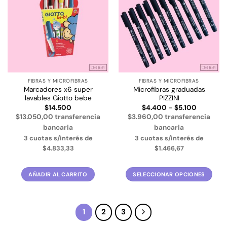
a la
a la
Las
lista de
lista de
deseos
deseos
opciones
se
pueden
elegir
en
la
FIBRAS Y MICROFIBRAS
FIBRAS Y MICROFIBRAS
página
Marcadores x6 super
Microfibras graduadas
de
lavables Giotto bebe
PIZZINI
producto
Rango
$
14.500
$
4.400
-
$
5.100
de
$13.050,00 transferencia
$3.960,00 transferencia
precios:
desde
bancaria
bancaria
$4.400
3 cuotas s/interés de
3 cuotas s/interés de
hasta
$5.100
$4.833,33
$1.466,67
AÑADIR AL CARRITO
SELECCIONAR OPCIONES
Este
producto
tiene
1
2
3
múltiples