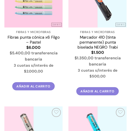
FIBRAS Y MICROFIBRAS
FIBRAS Y MICROFIBRAS
Fibras punta cónica x6 Filgo
Marcador 410 (tinta
– Pastel
permanente) punta
biselada NEGRO Trabi
$
6.000
$
1.500
$5.400,00 transferencia
$1.350,00 transferencia
bancaria
bancaria
3 cuotas s/interés de
3 cuotas s/interés de
$2.000,00
$500,00
AÑADIR AL CARRITO
AÑADIR AL CARRITO
Añadir
Añadir
a la
a la
lista de
lista de