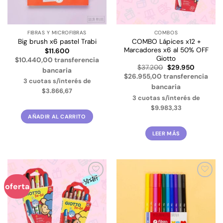
FIBRAS Y MICROFIBRAS
COMBOS
COMBO Lápices x12 +
Big brush x6 pastel Trabi
Marcadores x6 al 50% OFF
$
11.600
Giotto
$10.440,00 transferencia
El
El
$
37.200
$
29.950
bancaria
precio
precio
$26.955,00 transferencia
original
actual
3 cuotas s/interés de
era:
es:
bancaria
$3.866,67
$37.200.
$29.950.
3 cuotas s/interés de
$9.983,33
AÑADIR AL CARRITO
LEER MÁS
Añadir
Añadir
oferta
a la
a la
lista de
lista de
deseos
deseos