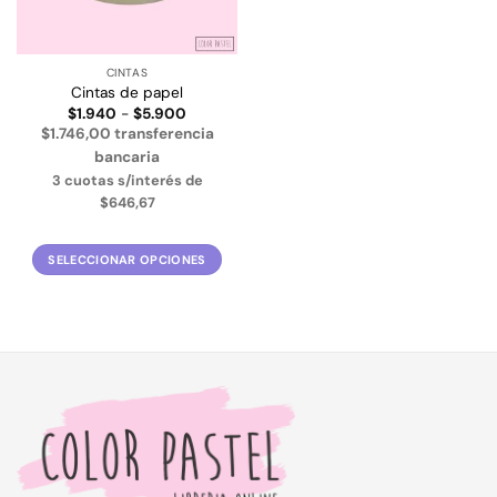
CINTAS
Cintas de papel
Rango
$
1.940
-
$
5.900
de
$1.746,00 transferencia
precios:
desde
bancaria
$1.940
3 cuotas s/interés de
hasta
$5.900
$646,67
SELECCIONAR OPCIONES
Este
producto
tiene
múltiples
variantes.
Las
opciones
se
pueden
elegir