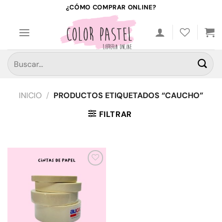
Saltar
¿CÓMO COMPRAR ONLINE?
al
contenido
Buscar
por:
INICIO
/
PRODUCTOS ETIQUETADOS “CAUCHO”
FILTRAR
Añadir
a la
lista de
deseos