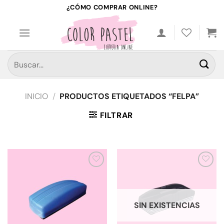
Saltar
¿CÓMO COMPRAR ONLINE?
al
contenido
Buscar
por:
INICIO
/
PRODUCTOS ETIQUETADOS “FELPA”
FILTRAR
Añadir
Añadir
a la
a la
lista de
lista de
deseos
deseos
SIN EXISTENCIAS