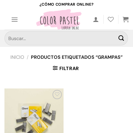
Saltar
¿CÓMO COMPRAR ONLINE?
al
contenido
Buscar
por:
INICIO
/
PRODUCTOS ETIQUETADOS “GRAMPAS”
FILTRAR
Añadir
a la
lista de
deseos