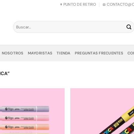
PUNTO DE RETIRO
CONTACTO@CO
Buscar
por:
NOSOTROS
MAYORISTAS
TIENDA
PREGUNTAS FRECUENTES
CO
ICA”
Añadir
a la
lista de
deseos