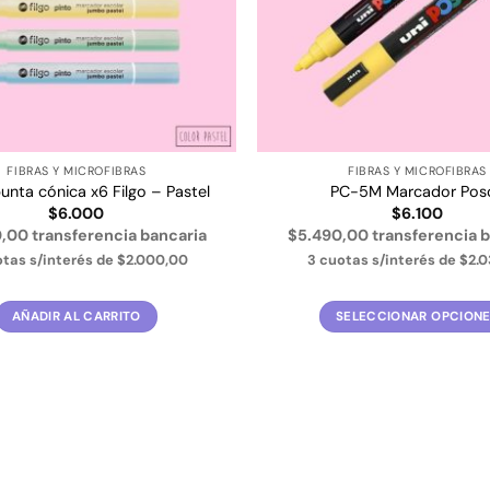
FIBRAS Y MICROFIBRAS
FIBRAS Y MICROFIBRAS
punta cónica x6 Filgo – Pastel
PC-5M Marcador Pos
$
6.000
$
6.100
,00 transferencia bancaria
$5.490,00 transferencia 
otas s/interés de
$2.000,00
3 cuotas s/interés de
$2.0
AÑADIR AL CARRITO
SELECCIONAR OPCION
Este
producto
tiene
múltiples
variantes.
Las