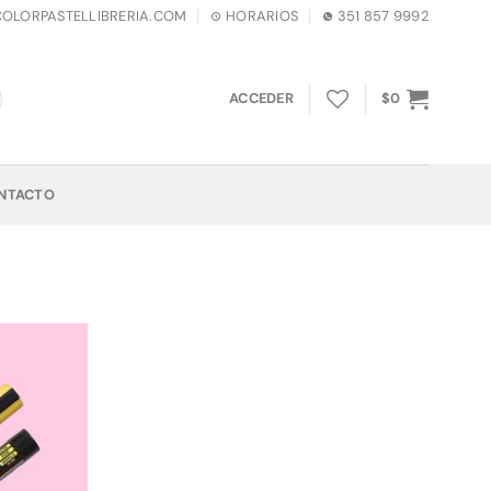
LORPASTELLIBRERIA.COM
HORARIOS
351 857 9992
ACCEDER
$
0
NTACTO
Añadir
a la
lista de
deseos