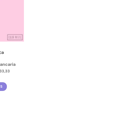
ca
bancaria
33,33
ES