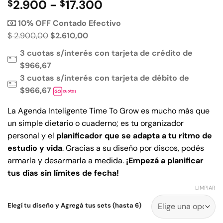
Rango
2.900
-
17.300
$
$
de
10% OFF Contado Efectivo
precios:
$ 2.900,00
$2.610,00
desde
$2.900
3 cuotas s/interés con tarjeta de crédito de
hasta
$966,67
$17.300
3 cuotas s/interés con tarjeta de débito de
$966,67
La Agenda Inteligente Time To Grow es mucho más que
un simple dietario o cuaderno; es tu organizador
personal y el
planificador que se adapta a tu ritmo de
estudio y vida
. Gracias a su diseño por discos, podés
armarla y desarmarla a medida.
¡Empezá a planificar
tus días sin límites de fecha!
LIMPIAR
Elegí tu diseño y Agregá tus sets (hasta 6)