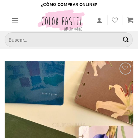
Saltar
¿CÓMO COMPRAR ONLINE?
al
contenido
Buscar
por:
Añadir
a la
lista de
deseos