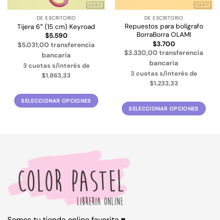
DE ESCRITORIO
DE ESCRITORIO
Repuestos para bolígrafo
Tijera 6″ (15 cm) Keyroad
BorraBorra OLAMI
$
5.590
$
3.700
$5.031,00 transferencia
$3.330,00 transferencia
bancaria
bancaria
3 cuotas s/interés de
3 cuotas s/interés de
$1.863,33
$1.233,33
SELECCIONAR OPCIONES
SELECCIONAR OPCIONES
Este
Este
producto
producto
tiene
tiene
múltiples
múltiples
variantes.
variantes.
Las
Las
opciones
opciones
se
se
pueden
pueden
elegir
elegir
en
Somos tu tienda online favorita ♥