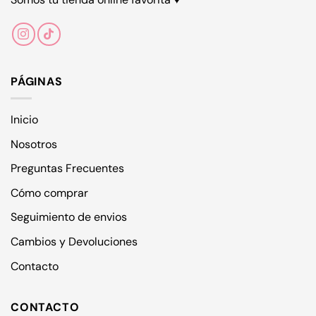
en
la
la
página
página
de
de
producto
producto
PÁGINAS
Inicio
Nosotros
Preguntas Frecuentes
Cómo comprar
Seguimiento de envios
Cambios y Devoluciones
Contacto
CONTACTO