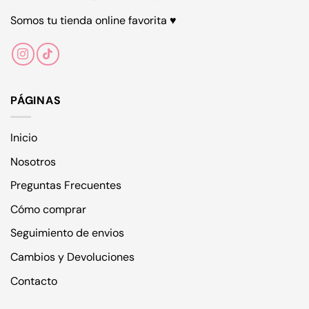
elegir
elegir
Somos tu tienda online favorita ♥
en
en
la
la
página
página
de
de
producto
producto
PÁGINAS
Inicio
Nosotros
Preguntas Frecuentes
Cómo comprar
Seguimiento de envios
Cambios y Devoluciones
Contacto