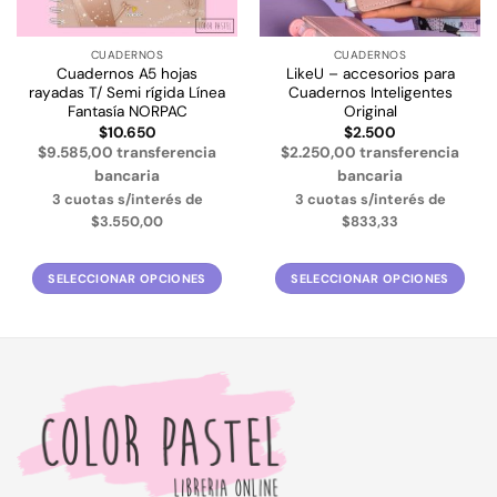
CUADERNOS
CUADERNOS
Cuadernos A5 hojas
LikeU – accesorios para
rayadas T/ Semi rígida Línea
Cuadernos Inteligentes
Fantasía NORPAC
Original
$
10.650
$
2.500
$9.585,00 transferencia
$2.250,00 transferencia
bancaria
bancaria
3 cuotas s/interés de
3 cuotas s/interés de
$3.550,00
$833,33
SELECCIONAR OPCIONES
SELECCIONAR OPCIONES
Este
Este
producto
producto
tiene
tiene
múltiples
múltiples
variantes.
variantes.
Las
Las
opciones
opciones
se
se
pueden
pueden