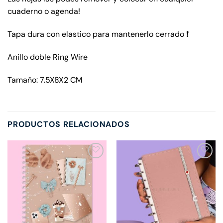
cuaderno o agenda!
Tapa dura con elastico para mantenerlo cerrado ❗
Anillo doble Ring Wire
Tamaño: 7.5X8X2 CM
PRODUCTOS RELACIONADOS
Añadir
Añadir
a la
a la
lista de
lista de
deseos
deseos