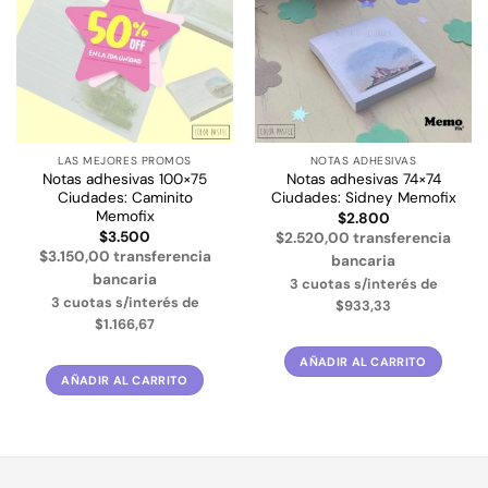
lista de
lista de
deseos
deseos
LAS MEJORES PROMOS
NOTAS ADHESIVAS
Notas adhesivas 100×75
Notas adhesivas 74×74
Ciudades: Caminito
Ciudades: Sidney Memofix
Memofix
$
2.800
$
3.500
$2.520,00 transferencia
$3.150,00 transferencia
bancaria
bancaria
3 cuotas s/interés de
3 cuotas s/interés de
$933,33
$1.166,67
AÑADIR AL CARRITO
AÑADIR AL CARRITO