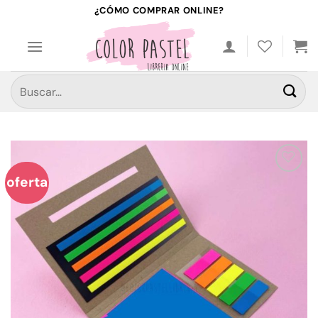
Saltar
¿CÓMO COMPRAR ONLINE?
al
contenido
Buscar
por:
oferta
Añadir
a la
lista de
deseos