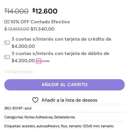
El
El
14.000
12.600
$
$
precio
precio
10% OFF Contado Efectivo
original
actual
$ 12.600,00
$11.340,00
era:
es:
$14.000.
$12.600.
3 cuotas s/interés con tarjeta de crédito de
$4.200,00
3 cuotas s/interés con tarjeta de débito de
$4.200,00
1 disponibles
AÑADIR AL CARRITO
Añadir a la lista de deseos
SKU:
8014F-azul
Categorías:
Notas Adhesivas
,
Señaladores
Etiquetas:
acetato
,
autoadhesivo
,
fluo
,
tamaño 125x6 mm
,
tamaño