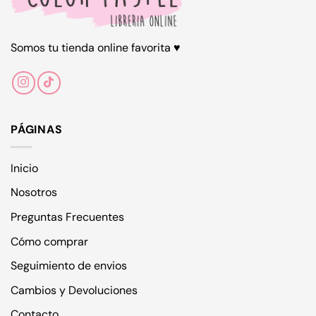
pueden
pueden
elegir
elegir
en
en
Somos tu tienda online favorita ♥
la
la
página
página
de
de
producto
producto
PÁGINAS
Inicio
Nosotros
Preguntas Frecuentes
Cómo comprar
Seguimiento de envios
Cambios y Devoluciones
Contacto