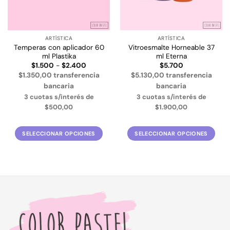
ARTÍSTICA
ARTÍSTICA
Temperas con aplicador 60
Vitroesmalte Horneable 37
ml Plastika
ml Eterna
Rango
$
1.500
-
$
2.400
$
5.700
de
$1.350,00 transferencia
$5.130,00 transferencia
precios:
desde
bancaria
bancaria
$1.500
3 cuotas s/interés de
3 cuotas s/interés de
hasta
$2.400
$500,00
$1.900,00
SELECCIONAR OPCIONES
SELECCIONAR OPCIONES
Este
Este
producto
producto
tiene
tiene
múltiples
múltiples
variantes.
variantes.
Las
Las
opciones
opciones
se
se