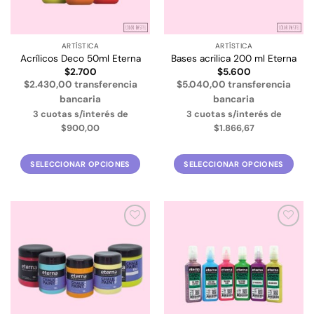
ARTÍSTICA
ARTÍSTICA
Acrílicos Deco 50ml Eterna
Bases acrilica 200 ml Eterna
$
2.700
$
5.600
$2.430,00 transferencia
$5.040,00 transferencia
bancaria
bancaria
3 cuotas s/interés de
3 cuotas s/interés de
$900,00
$1.866,67
SELECCIONAR OPCIONES
SELECCIONAR OPCIONES
Este
Este
producto
producto
tiene
tiene
múltiples
múltiples
Añadir
Añadir
variantes.
variantes.
a la
a la
Las
Las
lista de
lista de
deseos
deseos
opciones
opciones
se
se
pueden
pueden
elegir
elegir