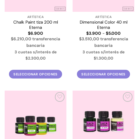
en
en
la
la
ARTÍSTICA
ARTÍSTICA
página
página
Chalk Paint tiza 200 ml
Dimensional Color 40 ml
de
de
Eterna
Eterna
producto
producto
Rango
$
6.900
$
3.900
-
$
5.000
de
$6.210,00 transferencia
$3.510,00 transferencia
precios:
desde
bancaria
bancaria
$3.900
3 cuotas s/interés de
3 cuotas s/interés de
hasta
$5.000
$2.300,00
$1.300,00
SELECCIONAR OPCIONES
SELECCIONAR OPCIONES
Este
Este
producto
producto
tiene
tiene
múltiples
múltiples
Añadir
Añadir
variantes.
variantes.
a la
a la
Las
Las
lista de
lista de
deseos
deseos
opciones
opciones
se
se
pueden
pueden