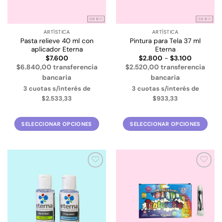
elegir
en
en
la
la
página
ARTÍSTICA
ARTÍSTICA
página
de
Pasta relieve 40 ml con
Pintura para Tela 37 ml
de
producto
aplicador Eterna
Eterna
producto
Rango
$
7.600
$
2.800
-
$
3.100
de
$6.840,00 transferencia
$2.520,00 transferencia
precios:
desde
bancaria
bancaria
$2.800
3 cuotas s/interés de
3 cuotas s/interés de
hasta
$3.100
$2.533,33
$933,33
SELECCIONAR OPCIONES
SELECCIONAR OPCIONES
Este
Este
producto
producto
tiene
tiene
múltiples
múltiples
Añadir
Añadir
variantes.
variantes.
a la
a la
Las
Las
lista de
lista de
deseos
deseos
opciones
opciones
se
se
pueden
pueden