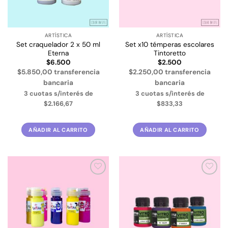
elegir
elegir
en
en
la
la
ARTÍSTICA
ARTÍSTICA
página
página
Set craquelador 2 x 50 ml
Set x10 témperas escolares
de
de
Eterna
Tintoretto
producto
producto
$
6.500
$
2.500
$5.850,00 transferencia
$2.250,00 transferencia
bancaria
bancaria
3 cuotas s/interés de
3 cuotas s/interés de
$2.166,67
$833,33
AÑADIR AL CARRITO
AÑADIR AL CARRITO
Añadir
Añadir
a la
a la
lista de
lista de
deseos
deseos