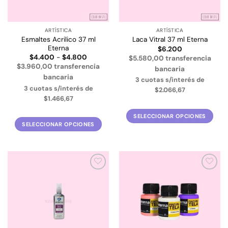
elegir
elegir
en
en
la
la
ARTÍSTICA
ARTÍSTICA
página
página
Esmaltes Acrilico 37 ml
Laca Vitral 37 ml Eterna
de
de
Eterna
$
6.200
producto
producto
Rango
$
4.400
-
$
4.800
$5.580,00 transferencia
de
$3.960,00 transferencia
bancaria
precios:
desde
bancaria
3 cuotas s/interés de
$4.400
3 cuotas s/interés de
hasta
$2.066,67
$4.800
$1.466,67
SELECCIONAR OPCIONES
SELECCIONAR OPCIONES
Este
Este
producto
producto
tiene
tiene
múltiples
múltiples
variantes.
Añadir
Añadir
variantes.
Las
a la
a la
Las
lista de
lista de
opciones
deseos
deseos
opciones
se
se
pueden
pueden
elegir