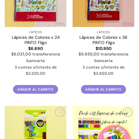
LÁPICES
LÁPICES
Lápices de Colores x 24
Lápices de Colores x 36
PINTO Filgo
PINTO Filgo
$
6.690
$
10.950
$6.021,00 transferencia
$9.855,00 transferencia
bancaria
bancaria
3 cuotas s/interés de
3 cuotas s/interés de
$2.230,00
$3.650,00
AÑADIR AL CARRITO
AÑADIR AL CARRITO
Añadir
Añadir
a la
a la
lista de
lista de
deseos
deseos