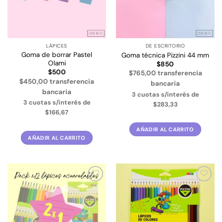
LÁPICES
DE ESCRITORIO
Goma de borrar Pastel
Goma técnica Pizzini 44 mm
Olami
$
850
$
500
$765,00 transferencia
$450,00 transferencia
bancaria
bancaria
3 cuotas s/interés de
3 cuotas s/interés de
$283,33
$166,67
AÑADIR AL CARRITO
AÑADIR AL CARRITO
Añadir
Añadir
a la
a la
lista de
lista de
deseos
deseos