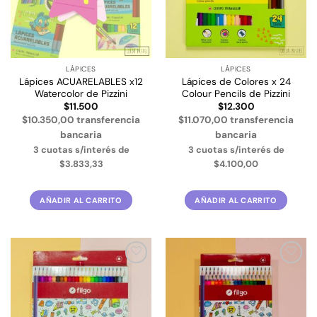
LÁPICES
LÁPICES
Lápices ACUARELABLES x12
Lápices de Colores x 24
Watercolor de Pizzini
Colour Pencils de Pizzini
$
11.500
$
12.300
$10.350,00 transferencia
$11.070,00 transferencia
bancaria
bancaria
3 cuotas s/interés de
3 cuotas s/interés de
$3.833,33
$4.100,00
AÑADIR AL CARRITO
AÑADIR AL CARRITO
Añadir
Añadir
a la
a la
lista de
lista de
deseos
deseos