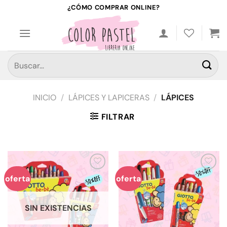
Saltar
¿CÓMO COMPRAR ONLINE?
al
contenido
Buscar
por:
INICIO
/
LÁPICES Y LAPICERAS
/
LÁPICES
FILTRAR
Añadir
Añadir
oferta
oferta
a la
a la
lista de
lista de
deseos
deseos
SIN EXISTENCIAS