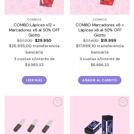
COMBOS
COMBOS
COMBO Lápices x12 +
COMBO Marcadores x6 +
Marcadores x6 al 50% OFF
Lápices x6 al 50% OFF
Giotto
Giotto
El
El
El
El
$
37.200
$
29.950
$
27.400
$
19.999
precio
precio
precio
precio
$26.955,00 transferencia
$17.999,10 transferencia
original
actual
original
actual
era:
es:
era:
es:
bancaria
bancaria
$37.200.
$29.950.
$27.400.
$19.999.
3 cuotas s/interés de
3 cuotas s/interés de
$9.983,33
$6.666,33
LEER MÁS
AÑADIR AL CARRITO
Añadir
Añadir
a la
a la
lista de
lista de
deseos
deseos