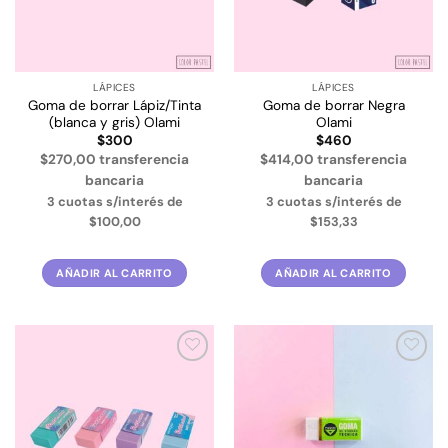
LÁPICES
LÁPICES
Goma de borrar Lápiz/Tinta
Goma de borrar Negra
(blanca y gris) Olami
Olami
$
300
$
460
$270,00 transferencia
$414,00 transferencia
bancaria
bancaria
3 cuotas s/interés de
3 cuotas s/interés de
$100,00
$153,33
AÑADIR AL CARRITO
AÑADIR AL CARRITO
Añadir
Añadir
a la
a la
lista de
lista de
deseos
deseos