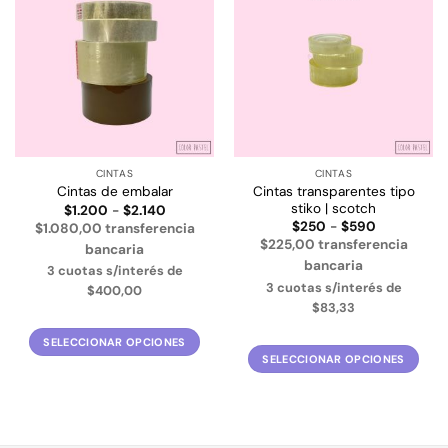
Añadir
Añadir
a la
a la
lista de
lista de
deseos
deseos
CINTAS
CINTAS
Cintas transparentes tipo
Cintas de embalar
stiko | scotch
Rango
$
1.200
-
$
2.140
de
Rango
$
250
-
$
590
$1.080,00 transferencia
precios:
de
$225,00 transferencia
desde
bancaria
precios:
$1.200
desde
bancaria
3 cuotas s/interés de
hasta
$250
3 cuotas s/interés de
$2.140
hasta
$400,00
$590
$83,33
SELECCIONAR OPCIONES
SELECCIONAR OPCIONES
Este
Este
producto
producto
tiene
tiene
múltiples
múltiples