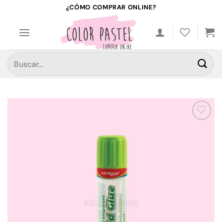
Saltar
¿CÓMO COMPRAR ONLINE?
al
contenido
Buscar
por:
Añadir
a la
lista de
deseos