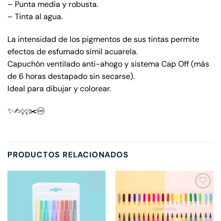
– Punta media y robusta.
– Tinta al agua.
La intensidad de los pigmentos de sus tintas permite
efectos de esfumado símil acuarela.
Capuchón ventilado anti-ahogo y sistema Cap Off (más
de 6 horas destapado sin secarse).
Ideal para dibujar y colorear.
✨✍‍♀️‍♀️✂️♾️
PRODUCTOS RELACIONADOS
Añadir
Añadir
a la
a la
lista de
lista de
deseos
deseos