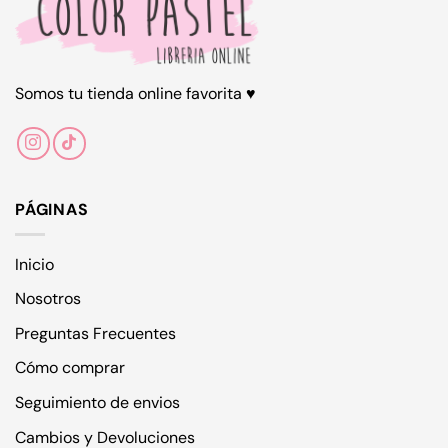
opciones
se
pueden
elegir
en
Somos tu tienda online favorita ♥
la
página
de
producto
PÁGINAS
Inicio
Nosotros
Preguntas Frecuentes
Cómo comprar
Seguimiento de envios
Cambios y Devoluciones