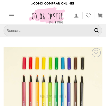
Saltar
¿CÓMO COMPRAR ONLINE?
al
contenido
Buscar
por:
Añadir
a la
lista de
deseos